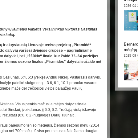
2026-04-
urnyrų laimėjęs vilnietis verslininkas Viktoras Gasiūnas
rto šaką.
Bernard
ų ir aktyviausių Lietuvoje teniso projektų „Piramidė“
mėgėjų 
kto dalyvių varžėsi dviejose grupėse – pagrindiniame
2025-09-
o dalyviai, bei „Iššūkio“ finale, kur žaidė 33–64 pozicijas
Per žiemos sezono finalus „Piramidės“ dalyviai sužaidė net
 Gasiūnas, 6:4, 6:3 įveikęs Andriu Nikelį. Pastarasis dalyvis,
finalyje pateikė staigmeną – 3:6, 6:1, 10:1 pranoko vasaros
riebė mače dėl trečiosios vietos palaužęs Paulių
kstinas. Visus penkis mačus laimėjęs dalyvis finale
adui Sinskui, įveikdamas jį 6:0, 6:2. Trečiąją vietą iškovojo
rezultatu (6:0, 6:2) nugalėjęs Darių Tijūnaitį.
vairaus pajėgumo teniso mėgėjus, žiemos sezono metu (2014
ugiau nei 700 mačų. Iš viso per metus sužaidžiama daugiau