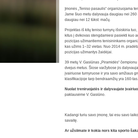
Įmonės „Teniso pasaulis“ organizuojama te
Jame šiuo metu dalyvauja daugiau nei 260 a
daugiau nei 12 tūkst. mačų.
Projektas iš kitų teniso turnyrų išsiskiria tu
kitus į dvikovas stengdamiesi pasiekti kuo a
pozicijas užimantiems tenisininkams organizu
kas užims 1–32 vietas. Nuo 2014 m. pradėtas 
pozicijas užimantys žaidėjai.
39 metų V. Gasiūnas „Piramidės“ čempionu t
dvejus metus. Šiose varžybose jis dalyvauja
įvairiuose turnyruose ir yra savo amžiaus gr
klasifikacijoje tarp bendraamžių yra 160-tas
Nuolat treniruojatės ir dalyvaujate įvairiu
paklausėme V. Gasiūno.
Kadangi turiu savo įmonę, tai esu savo laiko 
savaitę.
Ar užsiimate ir kokia nors kita sporto šak