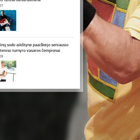
27
inų sodo aikštyne paaiškėjo seniausio
teniso turnyro vasaros čempionai
09