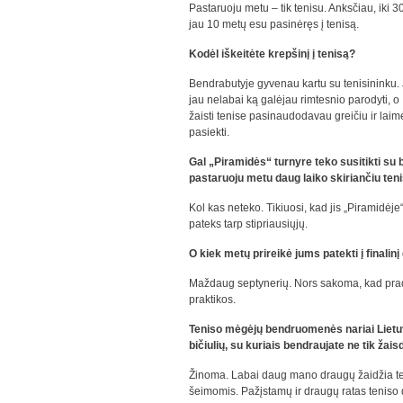
Pastaruoju metu – tik tenisu. Anksčiau, iki 
jau 10 metų esu pasinėręs į tenisą.
Kodėl iškeitėte krepšinį į tenisą?
Bendrabutyje gyvenau kartu su tenisininku.
jau nelabai ką galėjau rimtesnio parodyti, 
žaisti tenise pasinaudodavau greičiu ir lai
pasiekti.
Gal „Piramidės“ turnyre teko susitikti su
pastaruoju metu daug laiko skiriančiu ten
Kol kas neteko. Tikiuosi, kad jis „Piramidėje“
pateks tarp stipriausiųjų.
O kiek metų prireikė jums patekti į finalin
Maždaug septynerių. Nors sakoma, kad pradėti
praktikos.
Teniso mėgėjų bendruomenės nariai Lietuvo
bičiulių, su kuriais bendraujate ne tik žai
Žinoma. Labai daug mano draugų žaidžia te
šeimomis. Pažįstamų ir draugų ratas teniso d