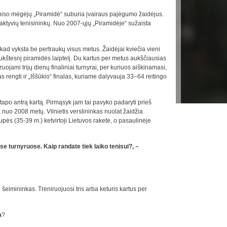
niso mėgėjų „Piramidė“ suburia įvairaus pajėgumo žaidėjus.
ktyvių tenisininkų. Nuo 2007-ųjų „Piramidėje“ sužaista
o, kad vyksta be pertraukų visus metus. Žaidėjai kviečia vieni
ukštesnį piramidės laiptelį. Du kartus per metus aukščiausias
ojami trijų dienų finaliniai turnyrai, per kuriuos aiškinamasi,
rengti ir „Iššūkio“ finalas, kuriame dalyvauja 33–64 reitingo
apo antrą kartą. Pirmąsyk jam tai pavyko padaryti prieš
 nuo 2008 metų. Vilnietis verslininkas nuolat žaidžia
upės (35-39 m.) ketvirtoji Lietuvos raketė, o pasaulinėje
.
ose turnyruose. Kaip randate tiek laiko tenisui?, –
šeimininkas. Treniruojuosi tris arba keturis kartus per
a
?