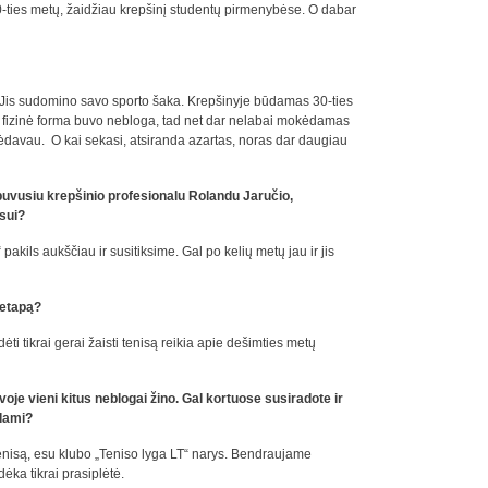
30-ties metų, žaidžiau krepšinį studentų pirmenybėse. O dabar
 Jis sudomino savo sporto šaka. Krepšinyje būdamas 30-ties
o fizinė forma buvo nebloga, tad net dar nelabai mokėdamas
mėdavau. O kai sekasi, atsiranda azartas, noras dar daugiau
 buvusiu krepšinio profesionalu Rolandu Jaručio,
isui?
 pakils aukščiau ir susitiksime. Gal po kelių metų jau ir jis
į etapą?
 tikrai gerai žaisti tenisą reikia apie dešimties metų
je vieni kitus neblogai žino. Gal kortuose susiradote ir
sdami?
nisą, esu klubo „Teniso lyga LT“ narys. Bendraujame
ėka tikrai prasiplėtė.