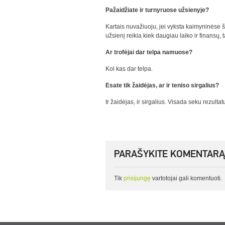
Pažaidžiate ir turnyruose užsienyje?
Kartais nuvažiuoju, jei vyksta kaimyninėse 
užsienį reikia kiek daugiau laiko ir finansų,
Ar trofėjai dar telpa namuose?
Kol kas dar telpa.
Esate tik žaidėjas, ar ir teniso sirgalius?
Ir žaidėjas, ir sirgalius. Visada seku rezult
PARAŠYKITE KOMENTARĄ
Tik
prisijungę
vartotojai gali komentuoti.