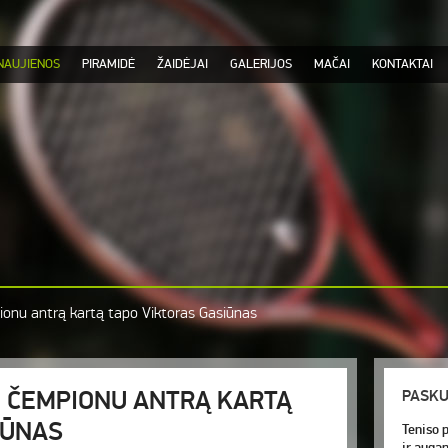
NAUJIENOS
PIRAMIDĖ
ŽAIDĖJAI
GALERIJOS
MAČAI
KONTAKTAI
ionu antrą kartą tapo Viktoras Gasiūnas
 ČEMPIONU ANTRĄ KARTĄ
PASKU
IŪNAS
Teniso p
ir auga