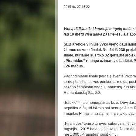
2015-04-27 16:22
Vieną didžiausią Lietuvoje mėgėjų teniso t
jau 10 metų visa galva pasinėręs į šią spo
SEB arenoje Vilniuje vyko vieno gausiausi
žiemos sezono finalai.
Net 64 iš 230 proje
finale, kuriame susitiko 32 geriausi projekt
„Piramidės“ reitinge užimantys žaidėjai. 
126 mačus.
Pagrindiniame finale pergalę šventė Viktoras
tenisą žaidžiantis vos penkerius metus, pus
sezono čempioną Andrių Labunską. Šis atsig
Ramantauską 6:1, 6:0.
„Iššūkio“ finale nenugalimas buvo Dovydas A
nepaliko vilčių iki tol taip pat nenugalėtam T
Irmantas Rimas, mažajame finale tokiu pačiu 
„Piramidės“ teniso turnyre, subūrusiame į
rugsėjis – 2015 balandis) buvo sužaista da
nei 1 300 „Piramidės“ susitikimų.