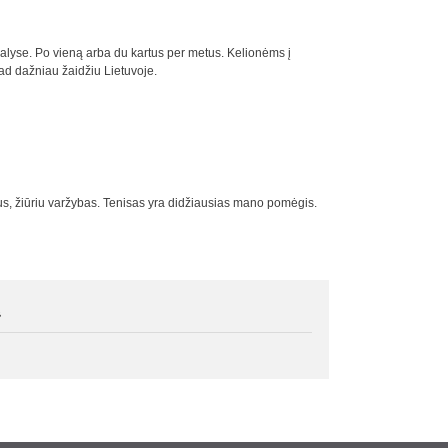
šalyse. Po vieną arba du kartus per metus. Kelionėms į
 tad dažniau žaidžiu Lietuvoje.
atus, žiūriu varžybas. Tenisas yra didžiausias mano pomėgis.