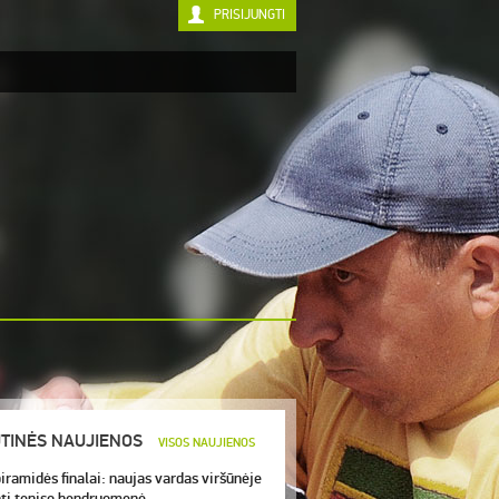
PRISIJUNGTI
TITULI
TINĖS NAUJIENOS
VISOS NAUJIENOS
iramidės finalai: naujas vardas viršūnėje
nti teniso bendruomenė