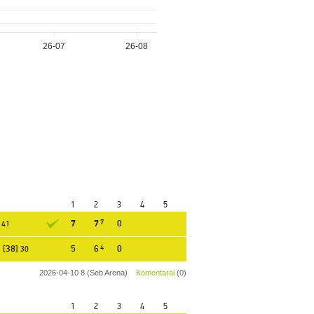
1
2
3
4
5
7
7
7
0
41
[38]
5
6
4
0
30
2026-04-10 8 (Seb Arena)
Komentarai
(0)
1
2
3
4
5