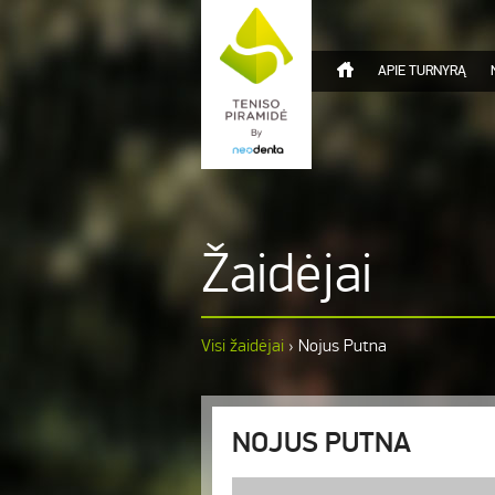
APIE TURNYRĄ
Žaidėjai
Visi žaidėjai
›
Nojus Putna
NOJUS PUTNA