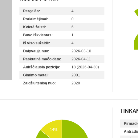
Pergalės:
4
Pralaimėjimai:
0
Kvietė žaisti:
6
Buvo iškviestas:
1
Iš viso sužaidė:
4
Dalyvauja nuo:
2026-03-10
Paskutinė mačo data:
2026-04-11
Aukščiausia pozicija:
18 (2026-04-30)
Gimimo metai:
2001
Žaidžiu tenisą nuo:
2020
TINKA
Pirmadi
14%
Antradi