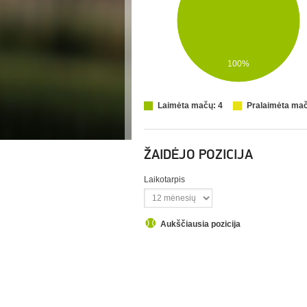
100%
Laimėta mačų: 4
Pralaimėta mač
ŽAIDĖJO POZICIJA
Laikotarpis
Aukščiausia pozicija