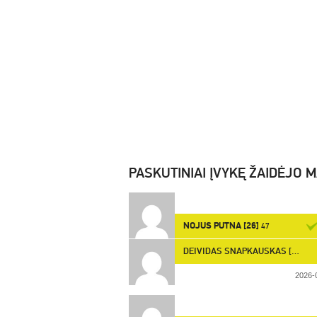
PASKUTINIAI ĮVYKĘ ŽAIDĖJO 
NOJUS PUTNA [26]
47
DEIVIDAS SNAPKAUSKAS [34]
41
2026-