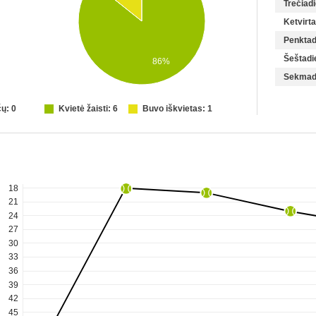
Trečiadi
Ketvirta
Penktad
Šeštadi
86%
Sekmad
ų: 0
Kvietė žaisti: 6
Buvo iškvietas: 1