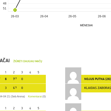
MAČAI
ŽIŪRĖTI DAUGIAU MAČŲ
1
2
3
4
5
6
7
7
0
NOJUS PUTNA [26]
3
6
5
0
KLAIDAS ZABORAS 
04-04 21 (Seb Arena)
Komentarai
(0)
1
2
3
4
5