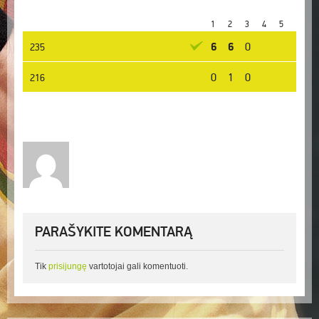
1
2
3
4
5
6
6
0
235
KVIETĖJAS
0
1
0
216
IŠKVIESTASIS
PARAŠYKITE KOMENTARĄ
Tik
prisijungę
vartotojai gali komentuoti.