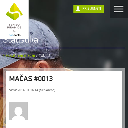
PRISIJUNGTI
Statistika
Paskutiniai mačai
›
#0013
MAČAS #0013
Vieta: 2014-01-16 14 (Seb Arena)