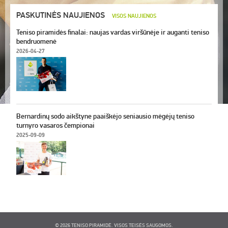
PASKUTINĖS NAUJIENOS
VISOS NAUJIENOS
Teniso piramidės finalai: naujas vardas viršūnėje ir auganti teniso
bendruomenė
2026-04-27
Bernardinų sodo aikštyne paaiškėjo seniausio mėgėjų teniso
turnyro vasaros čempionai
2025-09-09
© 2026 TENISO PIRAMIDĖ. VISOS TEISĖS SAUGOMOS.